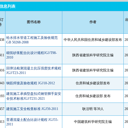
信息列表
订
图书名称
作者
号
给水排水管道工程施工及验收规范
438
中华人民共和国住房和城乡建设部发布
20
GB 50268-2008
砌筑砂浆配合比设计规程JGJ/T98-
411
陕西省建筑科学研究院主编
20
2010
回弹法检测混凝土抗压强度技术规程
416
陕西省建筑科学研究院主编
20
JGJ/T23-2011
943
钢筋焊接及验收规程 JGJ18-2012
住房和城乡建设部发布
20
建筑施工承插型盘扣式钢管脚手架安
193
住房和城乡建设部 发布
20
全技术标准JGJ/T231-2021
457
建筑施工安全检查标准 JGJ59-2011
耿洁明 等39人
20
普通混凝土配合比设计规程 JGJ55-
413
中国建筑科学研究院主编
20
2011