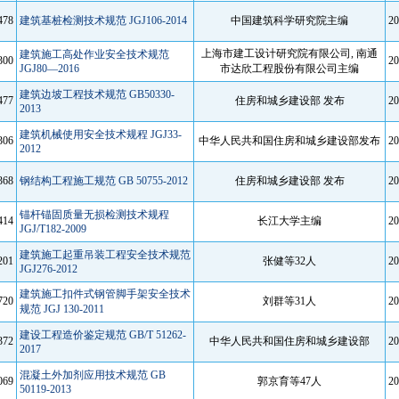
478
建筑基桩检测技术规范 JGJ106-2014
中国建筑科学研究院主编
20
上海市建工设计研究院有限公司, 南通
建筑施工高处作业安全技术规范
300
20
JGJ80—2016
市达欣工程股份有限公司主编
建筑边坡工程技术规范 GB50330-
477
住房和城乡建设部 发布
20
2013
建筑机械使用安全技术规程 JGJ33-
306
中华人民共和国住房和城乡建设部发布
20
2012
368
钢结构工程施工规范 GB 50755-2012
住房和城乡建设部 发布
20
锚杆锚固质量无损检测技术规程
414
长江大学主编
20
JGJ/T182-2009
建筑施工起重吊装工程安全技术规范
201
张健等32人
20
JGJ276-2012
建筑施工扣件式钢管脚手架安全技术
720
刘群等31人
20
规范 JGJ 130-2011
建设工程造价鉴定规范 GB/T 51262-
372
中华人民共和国住房和城乡建设部
20
2017
混凝土外加剂应用技术规范 GB
069
郭京育等47人
20
50119-2013